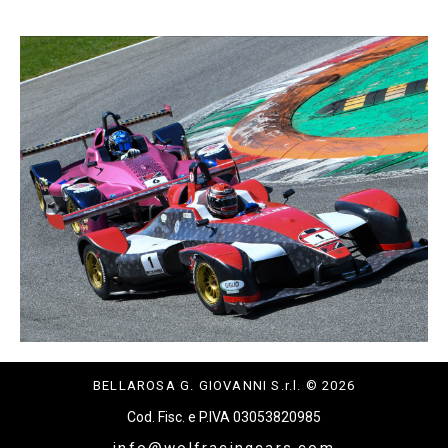
BELLAROSA G. GIOVANNI S.r.l. © 2026
Cod. Fisc. e P.IVA 03053820985
info@wolfracingcars.com