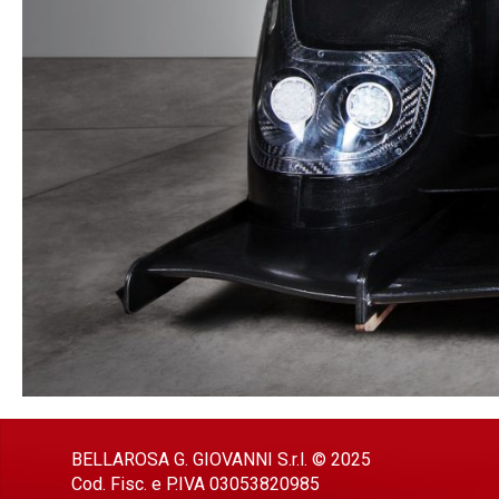
BELLAROSA G. GIOVANNI S.r.l. © 2025
Cod. Fisc. e P.IVA 03053820985