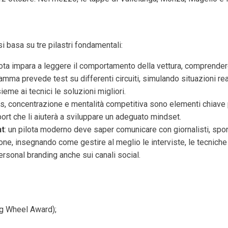
 basa su tre pilastri fondamentali:
ilota impara a leggere il comportamento della vettura, comprende
amma prevede test su differenti circuiti, simulando situazioni rea
ieme ai tecnici le soluzioni migliori.
ss, concentrazione e mentalità competitiva sono elementi chiave p
rt che li aiuterà a sviluppare un adeguato mindset.
nt
: un pilota moderno deve saper comunicare con giornalisti, spo
ne, insegnando come gestire al meglio le interviste, le tecniche
ersonal branding anche sui canali social.
ng Wheel Award);