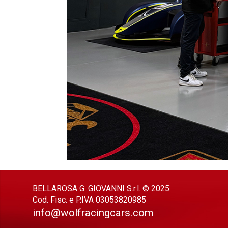
BELLAROSA G. GIOVANNI S.r.l. © 2025
Cod. Fisc. e P.IVA 03053820985
info@wolfracingcars.com