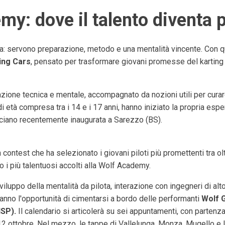
y: dove il talento diventa 
ta: servono preparazione, metodo e una mentalità vincente. Con q
ing Cars
, pensato per trasformare giovani promesse del karting i
zione tecnica e mentale, accompagnato da nozioni utili per curare
, di età compresa tra i 14 e i 17 anni, hanno iniziato la propria 
ciano recentemente inaugurata a Sarezzo (BS).
n contest che ha selezionato i giovani piloti più promettenti tra ol
o i più talentuosi accolti alla Wolf Academy.
sviluppo della mentalità da pilota, interazione con ingegneri di alt
 avranno l'opportunità di cimentarsi a bordo delle performanti
Wolf 
ISP).
Il calendario si articolerà su sei appuntamenti, con parten
2 ottobre. Nel mezzo, le tappe di Vallelunga, Monza, Mugello e I