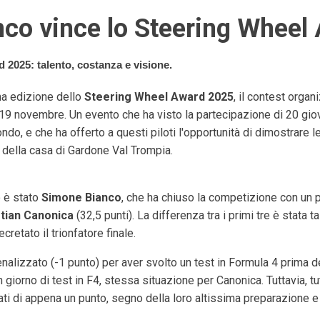
co vince lo Steering Wheel
2025: talento, costanza e visione.
ma edizione dello
Steering Wheel Award 2025
, il contest orga
e 19 novembre. Un evento che ha visto la partecipazione di 20 giov
mondo, e che ha offerto a questi piloti l'opportunità di dimostrare 
o della casa di Gardone Val Trompia.
o è stato
Simone Bianco
, che ha chiuso la competizione con un 
stian Canonica
(32,5 punti). La differenza tra i primi tre è stata
ecretato il trionfatore finale.
enalizzato (-1 punto) per aver svolto un test in Formula 4 prima
un giorno di test in F4, stessa situazione per Canonica. Tuttavia, 
iati di appena un punto, segno della loro altissima preparazione e 