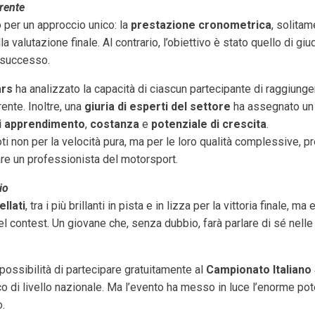
rente
o per un approccio unico: la
prestazione cronometrica
, solitam
 valutazione finale. Al contrario, l’obiettivo è stato quello di giu
 successo.
ars
ha analizzato la capacità di ciascun partecipante di raggiungere 
ente. Inoltre, una
giuria di esperti del settore
ha assegnato un 
i apprendimento
,
costanza
e
potenziale di crescita
.
i non per la velocità pura, ma per le loro qualità complessive, 
tare un professionista del motorsport.
io
llati
, tra i più brillanti in pista e in lizza per la vittoria finale, 
 contest. Un giovane che, senza dubbio, farà parlare di sé nelle
 possibilità di partecipare gratuitamente al
Campionato Italiano 
o di livello nazionale. Ma l’evento ha messo in luce l’enorme poten
o.