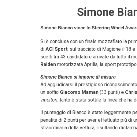
Simone Bian
Simone Bianco vince lo Steering Wheel Award 
Si è conclusa con un finale mozzafiato la pri
di
ACI Sport
, sul tracciato di Magione il 18 
scelti tra 43 candidature arrivate da tutto il 
Raiden
motorizzata Aprilia, la sport prototip
Simone Bianco si impone di misura
Ad aggiudicarsi il prestigioso riconosciment
un soffio
Giacomo Maman
(33 punti) e
Chri
vincitori
, tanto è stata sottile la linea che ha d
Il punteggio di Bianco è stato leggermente p
penalità di 2 punti per aver effettuato più di 
straordinaria della vettura, risultando distanz